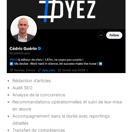
Rédaction d’articles
Audit SEO
Analyse de la concurrence
Recommandations opérationnelles et suivi de leur mise
en œuvre
Accompagnement dans la durée avec reportings
détaillés
Transfert de compétences