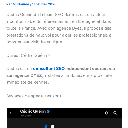
Par
Guillaume
/
11 février 2026
Cédric Guérin de la team SEO Rennes est un acteur
incontournable du référencement en Bretagne et dans
toute la France. Avec son agence Dyez, il propose des
prestations de haut vol pour aider les professionnels à
booster leur visibilité en ligne.
Qui est Cédric Guérin ?
Cédric est un
consultant SEO
indépendant opérant via
son agence DYEZ
, installée à La Bouëxière à proximité
immédiate de Rennes.
Ses axes de spécialités sont :