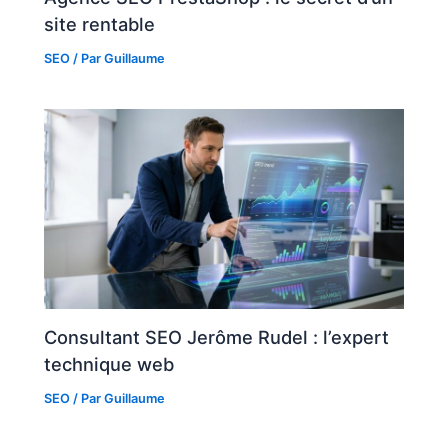
site rentable
SEO
/ Par
Guillaume
Consultant SEO Jerôme Rudel : l’expert
technique web
SEO
/ Par
Guillaume