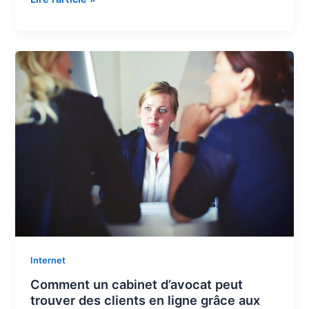
site
web
génère-
t-
il
vraiment
des
clients
à
Toulouse
?
Internet
Comment un cabinet d’avocat peut
trouver des clients en ligne grâce aux