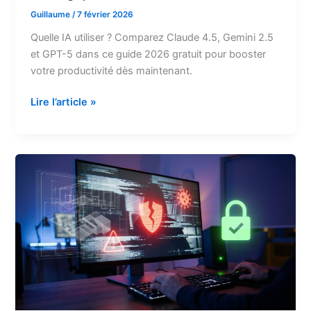
Guillaume
/
7 février 2026
Quelle IA utiliser ? Comparez Claude 4.5, Gemini 2.5
et GPT-5 dans ce guide 2026 gratuit pour booster
votre productivité dès maintenant.
Quelle
Lire l’article »
IA
utiliser
:
le
comparatif
stratégique
[2026]