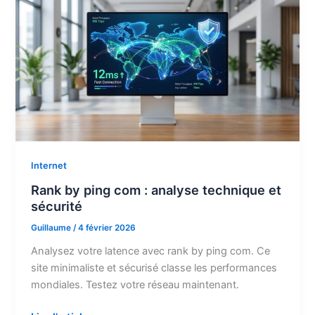
un
site
sans
coder
Internet
Rank by ping com : analyse technique et
sécurité
Guillaume
/
4 février 2026
Analysez votre latence avec rank by ping com. Ce
site minimaliste et sécurisé classe les performances
mondiales. Testez votre réseau maintenant.