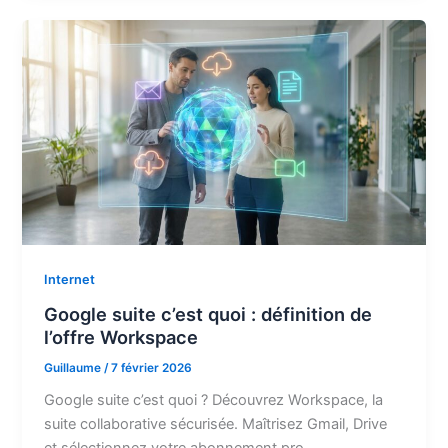
site
web
gratuitement
[Méthode
2026]
Internet
Google suite c’est quoi : définition de
l’offre Workspace
Guillaume
/
7 février 2026
Google suite c’est quoi ? Découvrez Workspace, la
suite collaborative sécurisée. Maîtrisez Gmail, Drive