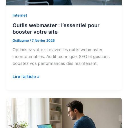
bonnes
pratiques
digitales
Internet
Outils webmaster : l’essentiel pour
booster votre site
Guillaume
/
7 février 2026
Optimisez votre site avec les outils webmaster
incontournables. Audit technique, SEO et gestion :
boostez vos performances dès maintenant.
Outils
Lire l’article »
webmaster
:
l’essentiel
pour
booster
votre
site