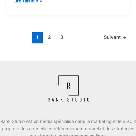
Rank
Lire l’article »
by
ping
com
:
analyse
1
2
3
Suivant
→
technique
et
sécurité
Rank Studio est un média spécialisé dans le marketing et le SEO. Il
propose des conseils en référencement naturel et des stratégies