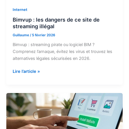
Internet
Bimvup : les dangers de ce site de
streaming illégal
Guillaume
/
5 février 2026
Bimvup : streaming pirate ou logiciel BIM ?
Comprenez l’arnaque, évitez les virus et trouvez les
alternatives légales sécurisées en 2026.
Bimvup
Lire l’article »
:
les
dangers
de
ce
site
de
streaming