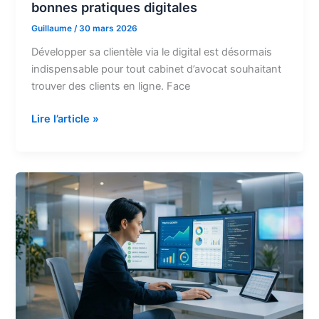
bonnes pratiques digitales
Guillaume
/
30 mars 2026
Développer sa clientèle via le digital est désormais
indispensable pour tout cabinet d’avocat souhaitant
trouver des clients en ligne. Face
Comment
Lire l’article »
un
cabinet
d’avocat
peut
trouver
des
clients
en
ligne
grâce
aux